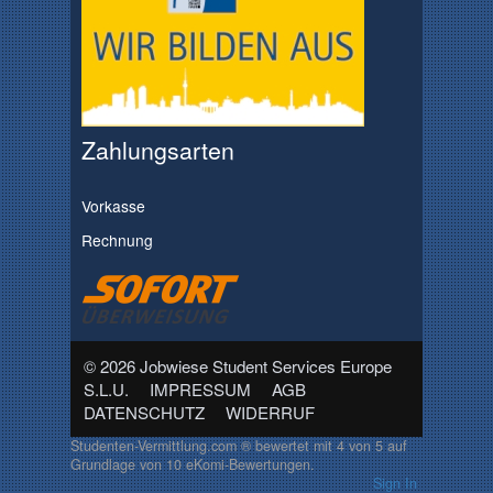
Zahlungsarten
Vorkasse
Rechnung
© 2026 Jobwiese Student Services Europe
S.L.U.
IMPRESSUM
AGB
DATENSCHUTZ
WIDERRUF
Studenten-Vermittlung.com ®
bewertet mit
4
von
5
auf
Grundlage von
10
eKomi-Bewertungen.
Sign In